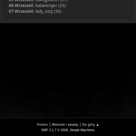
06 Wrzesień
:
batavenger (33)
07 Wrzesień
:
lady_ozzy (36)
|
|
Pomoc
Warunki i zasady
Do góry ▲
,
SMF 2.1.7 © 2026
Simple Machines