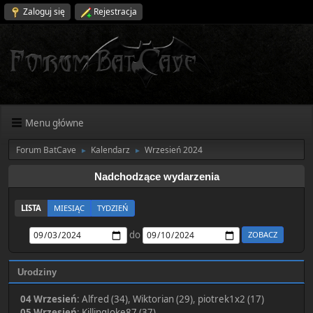
Zaloguj się
Rejestracja
Menu główne
Forum BatCave
Kalendarz
Wrzesień 2024
►
►
Nadchodzące wydarzenia
LISTA
MIESIĄC
TYDZIEŃ
do
Urodziny
04 Wrzesień
:
Alfred (34)
,
Wiktorian (29)
,
piotrek1x2 (17)
05 Wrzesień
:
KillingJoke87 (37)