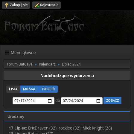
Zaloguj się
Rejestracja
Menu główne
Forum BatCave
Kalendarz
Lipiec 2024
►
►
Nadchodzące wydarzenia
LISTA
MIESIĄC
TYDZIEŃ
do
Urodziny
17 Lipiec
:
EricDraven (32)
,
rocklee (32)
,
Mick Knight (28)
18 Lipiec
:
Batarang (27)