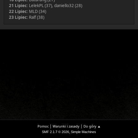
21 Lipiec
:
LelekPL (37)
,
daniello32 (28)
22 Lipiec
:
MLD (34)
23 Lipiec
:
Ralf (38)
|
|
Pomoc
Warunki i zasady
Do góry ▲
,
SMF 2.1.7 © 2026
Simple Machines