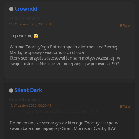
Crowridd
Quiz o Batmanie
11 Wrzesień 2025, 23:25:31
#435
To ja wezmę
W runie Zdarsky'ego Batman spada z kosmosu na Ziemię.
Majtki, te sprawy - wiadomo o co chodzi
Który scenarzysta zastosował ten sam motyw wcześniej - w
swojej historii o Nietoperzu mniej więcej w połowie lat 90?
Silent Dark
Quiz o Batmanie
12 Wrzesień 2025, 00:05:41
#436
Ostatnia edycja
: 12 Wrzesień 2025, 00:12:03 by Silent Dark
Domniemam, że scenarzysta z którego Zdarsky czerpał w
swoim bat-runie najwięcej - Grant Morrison. Czyżby JLA?