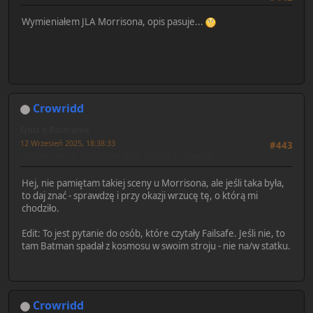
Wymieniałem JLA Morrisona, opis pasuje...
Crowridd
Quiz o Batmanie
12 Wrzesień 2025, 18:38:33
#443
Ostatnia edycja
: 12 Wrzesień 2025, 19:14:02 by Crowridd
Hej, nie pamiętam takiej sceny u Morrisona, ale jeśli taka była,
to daj znać - sprawdzę i przy okazji wrzucę tę, o którą mi
chodziło.
Edit: To jest pytanie do osób, które czytały Failsafe. Jeśli nie, to
tam Batman spadał z kosmosu w swoim stroju - nie na/w statku.
Crowridd