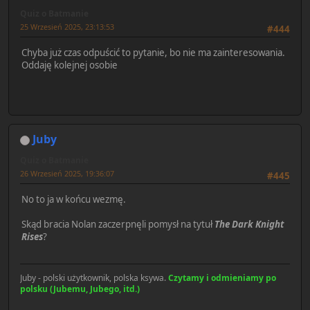
Quiz o Batmanie
25 Wrzesień 2025, 23:13:53
#444
Chyba już czas odpuścić to pytanie, bo nie ma zainteresowania.
Oddaję kolejnej osobie
Juby
Quiz o Batmanie
26 Wrzesień 2025, 19:36:07
#445
No to ja w końcu wezmę.
Skąd bracia Nolan zaczerpnęli pomysł na tytuł
The Dark Knight
Rises
?
Juby - polski użytkownik, polska ksywa.
Czytamy i odmieniamy po
polsku (Jubemu, Jubego, itd.)