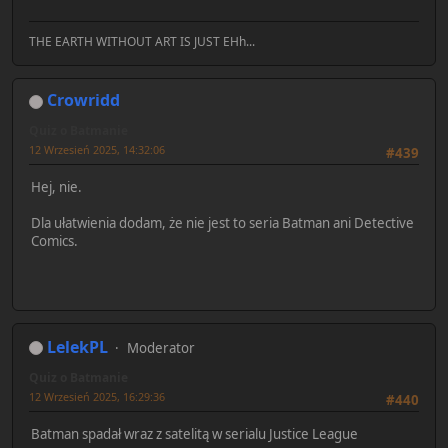
THE EARTH WITHOUT ART IS JUST EHh...
Crowridd
Quiz o Batmanie
12 Wrzesień 2025, 14:32:06
#439
Hej, nie.
Dla ułatwienia dodam, że nie jest to seria Batman ani Detective
Comics.
LelekPL
Moderator
Quiz o Batmanie
12 Wrzesień 2025, 16:29:36
#440
Batman spadał wraz z satelitą w serialu Justice League