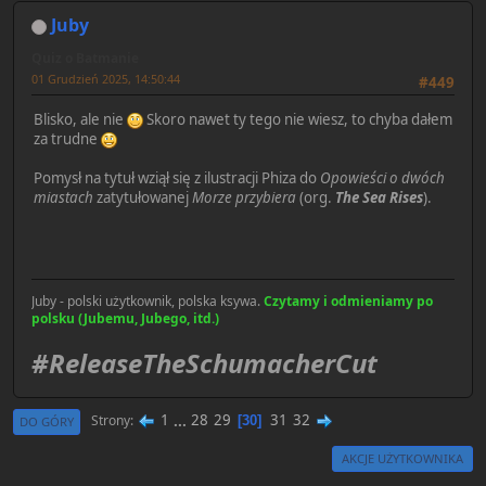
Juby
Quiz o Batmanie
01 Grudzień 2025, 14:50:44
#449
Blisko, ale nie
Skoro nawet ty tego nie wiesz, to chyba dałem
za trudne
Pomysł na tytuł wziął się z ilustracji Phiza do
Opowieści o dwóch
miastach
zatytułowanej
Morze przybiera
(org.
The Sea Rises
).
Juby - polski użytkownik, polska ksywa.
Czytamy i odmieniamy po
polsku (Jubemu, Jubego, itd.)
#ReleaseTheSchumacherCut
1
...
28
29
31
32
Strony
30
DO GÓRY
AKCJE UŻYTKOWNIKA