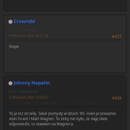
Crowridd
Quiz o Batmanie
12 Wrzesień 2025, 00:21:39
#437
Nope.
Johnny Napalm
Quiz o Batmanie
12 Wrzesień 2025, 12:32:27
#438
Ostatnia edycja
: 12 Wrzesień 2025, 12:57:51 by Johnny Napalm
To ja też strzelę. Takie pomysły w latach '90. mieli przeważnie
Alan Grant i Matt Wagner. To żeby nie było, że daję dwie
odpowiedzi, to stawiam na Wagnera.