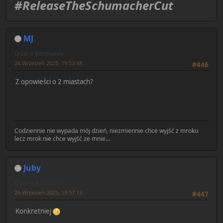
#ReleaseTheSchumacherCut
MJ
Quiz o Batmanie
26 Wrzesień 2025, 19:53:48
#446
Z opowieści o 2 miastach?
Codziennie nie wypada mój dzień, niezmiennie chce wyjść z mroku
lecz mrok nie chce wyjść ze mnie...
Juby
Quiz o Batmanie
26 Wrzesień 2025, 19:57:13
#447
Konkretniej