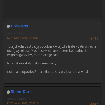
Crowridd
Quiz o Batmanie
12 Wrzesień 2025, 16:47:58
#441
Tutaj chodzi o sytuację podobną do tej z Failsafe - Batman leci z
dużej wysokości (kosmos) w kierunku ziemi bez żadnych
wspomagaczy i wychodzi z tego cało.
No i pytanie dotyczyło scenarzysty
Kolejna podpowiedź - na okładce zeszytu jest Ra's al Ghul
Silent Dark
Quiz o Batmanie
12 Wrzesień 2025, 17:36:45
#442