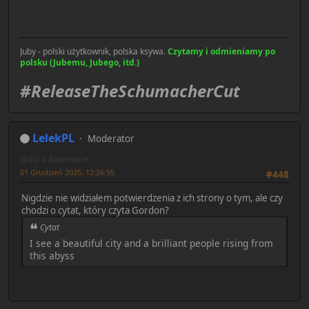
Juby - polski użytkownik, polska ksywa.
Czytamy i odmieniamy po
polsku (Jubemu, Jubego, itd.)
#ReleaseTheSchumacherCut
LelekPL
Moderator
Quiz o Batmanie
01 Grudzień 2025, 12:26:55
#448
Nigdzie nie widziałem potwierdzenia z ich strony o tym, ale czy
chodzi o cytat, który czyta Gordon?
Cytat
I see a beautiful city and a brilliant people rising from
this abyss