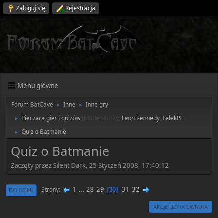
Zaloguj się
Rejestracja
Menu główne
Forum BatCave
Inne
Inne gry
►
►
Pieczara gier i quizów
(Moderatorzy:
Leon Kennedy
,
LelekPL
)
►
Quiz o Batmanie
►
Quiz o Batmanie
Zaczęty przez Silent Dark, 25 Styczeń 2008, 17:40:12
1
...
28
29
31
32
Strony
30
DO DOŁU
AKCJE UŻYTKOWNIKA