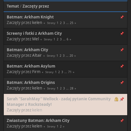
Temat
/
Zaczęty przez
Batman: Arkham Knight
Zaczęty przez
kelen
1
2
3
...
25
Strony
Screeny i fotki z Arkham City
Zaczęty przez
Mel
1
2
3
...
6
Strony
Batman: Arkham City
Zaczęty przez
Altair
1
2
3
...
20
Strony
Batman: Arkham Asylum
Zaczęty przez
Firm
1
2
3
...
71
Strony
Batman: Arkham Origins
Zaczęty przez
kelen
1
2
3
...
28
Strony
Sarah "SarahMay" Wellock - zadaj pytanie Community
Manager z Rocksteady!
Zaczęty przez
kelen
Zwiastuny Batman: Arkham City
Zaczęty przez
kelen
1
2
Strony