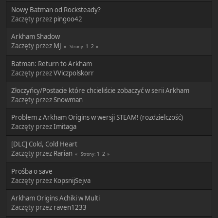
Nowy Batman od Rocksteady?
Zaczęty przez
pingoo42
Arkham Shadow
Zaczęty przez
MJ
1
2
Strony
Batman: Return to Arkham
Zaczęty przez
VViczpolskorr
Złoczyńcy/Postacie które chcieliście zobaczyć w serii Arkham
Zaczęty przez
Snowman
Problem z Arkham Origins w wersji STEAM! (rozdzielczość)
Zaczęty przez
Imitaga
[DLC] Cold, Cold Heart
Zaczęty przez
Rarian
1
2
Strony
Prośba o save
Zaczęty przez
KopsnijSejva
Arkham Origins Achiki w Multi
Zaczęty przez
raven1233