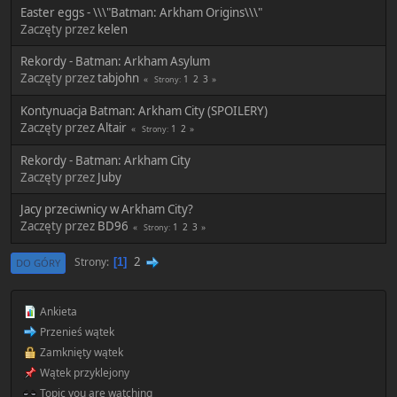
Easter eggs - \\\"Batman: Arkham Origins\\\"
Zaczęty przez
kelen
Rekordy - Batman: Arkham Asylum
Zaczęty przez
tabjohn
1
2
3
Strony
Kontynuacja Batman: Arkham City (SPOILERY)
Zaczęty przez
Altair
1
2
Strony
Rekordy - Batman: Arkham City
Zaczęty przez
Juby
Jacy przeciwnicy w Arkham City?
Zaczęty przez
BD96
1
2
3
Strony
2
Strony
1
DO GÓRY
Ankieta
Przenieś wątek
Zamknięty wątek
Wątek przyklejony
Topic you are watching