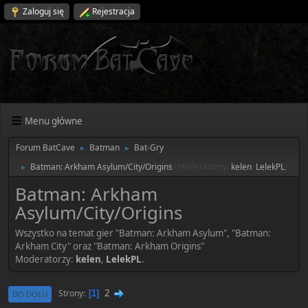
Zaloguj się
Rejestracja
Menu główne
Forum BatCave
Batman
Bat-Gry
►
►
Batman: Arkham Asylum/City/Origins
(Moderatorzy:
kelen
,
LelekPL
)
►
Batman: Arkham
Asylum/City/Origins
Wszystko na temat gier "Batman: Arkham Asylum", "Batman:
Arkham City" oraz "Batman: Arkham Origins"
Moderatorzy:
kelen
,
LelekPL
.
2
Strony
1
DO DOŁU