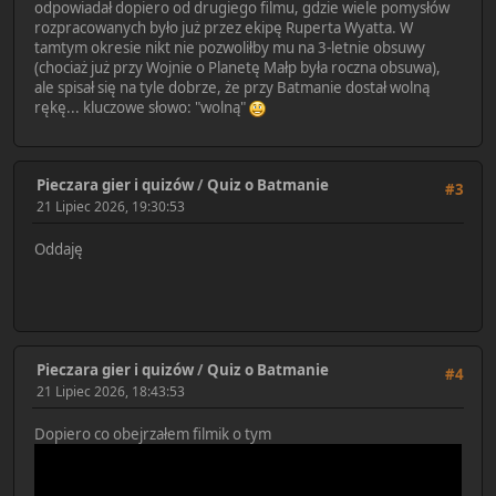
odpowiadał dopiero od drugiego filmu, gdzie wiele pomysłów
rozpracowanych było już przez ekipę Ruperta Wyatta. W
tamtym okresie nikt nie pozwoliłby mu na 3-letnie obsuwy
(chociaż już przy Wojnie o Planetę Małp była roczna obsuwa),
ale spisał się na tyle dobrze, że przy Batmanie dostał wolną
rękę... kluczowe słowo: "wolną"
Pieczara gier i quizów
/
Quiz o Batmanie
#3
21 Lipiec 2026, 19:30:53
Oddaję
Pieczara gier i quizów
/
Quiz o Batmanie
#4
21 Lipiec 2026, 18:43:53
Dopiero co obejrzałem filmik o tym