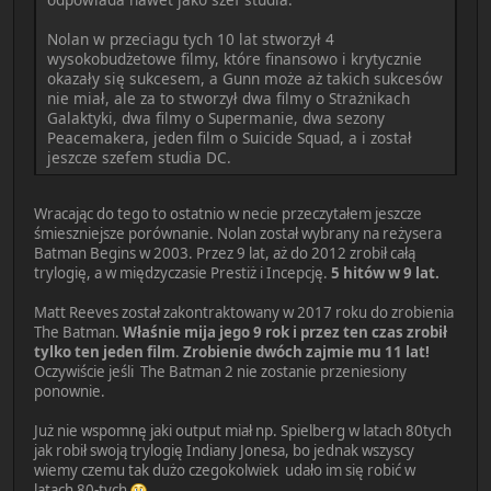
Nolan w przeciagu tych 10 lat stworzył 4
wysokobudżetowe filmy, które finansowo i krytycznie
okazały się sukcesem, a Gunn może aż takich sukcesów
nie miał, ale za to stworzył dwa filmy o Strażnikach
Galaktyki, dwa filmy o Supermanie, dwa sezony
Peacemakera, jeden film o Suicide Squad, a i został
jeszcze szefem studia DC.
Wracając do tego to ostatnio w necie przeczytałem jeszcze
śmieszniejsze porównanie. Nolan został wybrany na reżysera
Batman Begins w 2003. Przez 9 lat, aż do 2012 zrobił całą
trylogię, a w międzyczasie Prestiż i Incepcję.
5 hitów w 9 lat.
Matt Reeves został zakontraktowany w 2017 roku do zrobienia
The Batman.
Właśnie mija jego 9 rok i przez ten czas zrobił
tylko ten jeden film
.
Zrobienie dwóch zajmie mu 11 lat!
Oczywiście jeśli The Batman 2 nie zostanie przeniesiony
ponownie.
Już nie wspomnę jaki output miał np. Spielberg w latach 80tych
jak robił swoją trylogię Indiany Jonesa, bo jednak wszyscy
wiemy czemu tak dużo czegokolwiek udało im się robić w
latach 80-tych