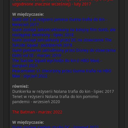
uzgodnione znacznie wcześniej) - luty 2017
W międzyczasie:
GotG vol 2 w reżyserii Jamesa Gunna trafia do kin -
kwiecień 2017
Gunn zostaje zakontraktowany na kolejny film GotG, ale
następnie zwolniony - lipiec 2018
Gunn zostaje zatrudniony przez DC na stowrzenie The
Suicide Squad - październik 2018
Gunn ponownie zatrudniony przez Disney do stowrzenia
GotG vol III - marzec 2019
The Suicide Squad wychodzi do kin (i HBO Max) -
sierpień 2021
Peacemaker s1 stworzony przez Gunna trafia na HBO
Max - styczeń 2022
również:
Dunkierka w reżyserii Nolana trafia do kin - lipiec 2017
Tenet w reżyserii Nolana trafia do kin pomimo
pandemii - wrzesień 2020
The Batman - marzec 2022
W międzyczasie:
Gunn zostaje szefem studia DC - listopad 2022