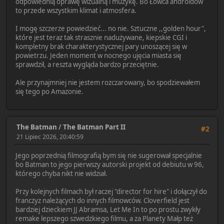
odpowiednią oprawę wizualną i muzykę. Bo Łowca androidów
to przede wszystkim klimat i atmosfera.
I mogę szczerze powiedzieć... no nie. Sztuczne ,,golden hour",
które jest teraz tak strasznie nadużywane, kiepskie CGI i
kompletny brak charakterystycznej pary unoszącej się w
powietrzu. Jeden moment w nocnego ujęcia miasta się
sprawdził, a reszta wygląda bardzo przeciętnie.
Ale przynajmniej nie jestem rozczarowany, bo spodziewałem
się tego po Amazonie.
The Batman
/
The Batman Part II
#2
21 Lipiec 2026, 20:40:59
Jego poprzednią filmografią bym się nie sugerował specjalnie
bo Batman to jego pierwszy autorski projekt od debiutu w 96,
którego chyba nikt nie widział.
Przy kolejnych filmach był raczej "director for hire" i dołączył do
franczyz należących do innych filmowców. Cloverfield jest
bardziej dzieckiem JJ Abramsa, Let Me In to po prostu zwykły
remake lepszego szwedzkiego filmu, a za Planety Małp też