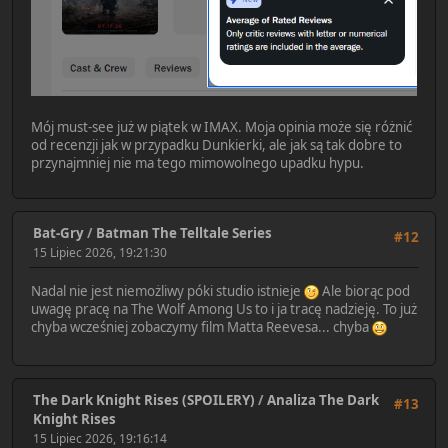
Mój must-see już w piątek w IMAX. Moja opinia może się różnić
od recenzji jak w przypadku Dunkierki, ale jak są tak dobre to
przynajmniej nie ma tego mimowolnego upadku hypu.
Bat-Gry
/
Batman The Telltale Series
#12
15 Lipiec 2026, 19:21:30
Nadal nie jest niemożliwy póki studio istnieje
Ale biorąc pod
uwagę pracę na The Wolf Among Us to i ja tracę nadzieję. To już
chyba wcześniej zobaczymy film Matta Reevesa... chyba
The Dark Knight Rises (SPOILERY)
/
Analiza The Dark
#13
Knight Rises
15 Lipiec 2026, 19:16:14