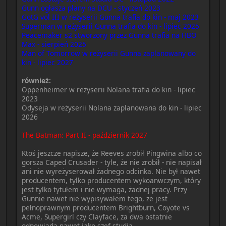
Gunn ogłasza plany na DCU - styczeń 2023
GotG vol III w reżyserii Gunna trafia do kin - maj 2023
Superman w reżyserii Gunna trafia do kin - lipiec 2025
Peacemaker s2 stworzony przez Gunna trafia na HBO
Max - sierpień 2025
Man of Tomorrow w reżyserii Gunna zaplanowany do
kin - lipiec 2027
również:
Oppenheimer w reżyserii Nolana trafia do kin - lipiec
2023
Odyseja w reżyserii Nolana zaplanowana do kin - lipiec
2026
The Batman: Part II - październik 2027
Ktoś jeszcze napisze, że Reeves zrobił Pingwina albo co
gorsza Caped Crusader - tyle, że nie zrobił - nie napisał
ani nie wyreżyserował żadnego odcinka. Nie był nawet
producentem, tylko producentem wykoanwczym, który
jest tylko tytułem i nie wymaga, żadnej pracy. Przy
Gunnie nawet nie wypisywałem tego, że jest
pełnoprawnym producentem Brightburn, Coyote vs
Acme, Supergirl czy Clayface, za dwa ostatnie
odpowiada nawet jako szef studia.