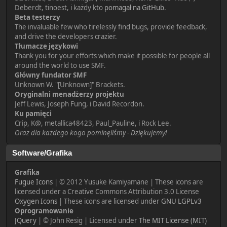
Deberdt, tinoest, i każdy kto
pomagał na GitHub
.
Beta testerzy
The invaluable few who tirelessly find bugs, provide feedback,
and drive the developers crazier.
Tłumacze językowi
Thank you for your efforts which make it possible for people all
around the world to use SMF.
Główny fundator SMF
Unknown W. "[Unknown]" Brackets.
Oryginalni menadżerzy projektu
Jeff Lewis, Joseph Fung, i David Recordon.
Ku pamięci
Crip, K@, metallica48423, Paul_Pauline, i Rock Lee.
Oraz dla każdego kogo pominęliśmy - Dziękujemy!
Software/Grafika
Grafika
Fugue Icons
| © 2012 Yusuke Kamiyamane | These icons are
licensed under a Creative Commons Attribution 3.0 License
Oxygen Icons
| These icons are licensed under
GNU LGPLv3
Oprogramowanie
JQuery
| © John Resig | Licensed under
The MIT License (MIT)