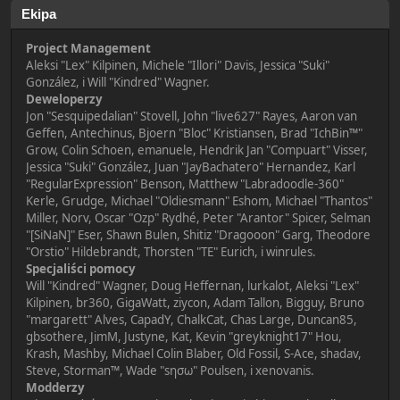
Ekipa
Project Management
Aleksi "Lex" Kilpinen, Michele "Illori" Davis, Jessica "Suki"
González, i Will "Kindred" Wagner.
Deweloperzy
Jon "Sesquipedalian" Stovell, John "live627" Rayes, Aaron van
Geffen, Antechinus, Bjoern "Bloc" Kristiansen, Brad "IchBin™"
Grow, Colin Schoen, emanuele, Hendrik Jan "Compuart" Visser,
Jessica "Suki" González, Juan "JayBachatero" Hernandez, Karl
"RegularExpression" Benson, Matthew "Labradoodle-360"
Kerle, Grudge, Michael "Oldiesmann" Eshom, Michael "Thantos"
Miller, Norv, Oscar "Ozp" Rydhé, Peter "Arantor" Spicer, Selman
"[SiNaN]" Eser, Shawn Bulen, Shitiz "Dragooon" Garg, Theodore
"Orstio" Hildebrandt, Thorsten "TE" Eurich, i winrules.
Specjaliści pomocy
Will "Kindred" Wagner, Doug Heffernan, lurkalot, Aleksi "Lex"
Kilpinen, br360, GigaWatt, ziycon, Adam Tallon, Bigguy, Bruno
"margarett" Alves, CapadY, ChalkCat, Chas Large, Duncan85,
gbsothere, JimM, Justyne, Kat, Kevin "greyknight17" Hou,
Krash, Mashby, Michael Colin Blaber, Old Fossil, S-Ace, shadav,
Steve, Storman™, Wade "sησω" Poulsen, i xenovanis.
Modderzy