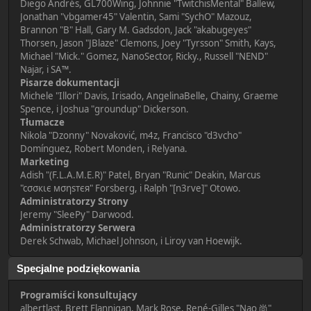
Diego Andrés, GL700Wing, Johnnie "TwitchisMental" Ballew,
Jonathan "vbgamer45" Valentin, Sami "SychO" Mazouz,
Brannon "B" Hall, Gary M. Gadsdon, Jack "akabugeyes"
Thorsen, Jason "JBlaze" Clemons, Joey "Tyrsson" Smith, Kays,
Michael "Mick." Gomez, NanoSector, Ricky., Russell "NEND"
Najar, i SA™.
Pisarze dokumentacji
Michele "Illori" Davis, Irisado, AngelinaBelle, Chainy, Graeme
Spence, i Joshua "groundup" Dickerson.
Tłumacze
Nikola "Dzonny" Novaković, m4z, Francisco "d3vcho"
Domínguez, Robert Monden, i Relyana.
Marketing
Adish "(F.L.A.M.E.R)" Patel, Bryan "Runic" Deakin, Marcus
"cσσкιє мσηѕтєя" Forsberg, i Ralph "[n3rve]" Otowo.
Administratorzy Strony
Jeremy "SleePy" Darwood.
Administratorzy Serwera
Derek Schwab, Michael Johnson, i Liroy van Hoewijk.
Specjalne podziękowania
Programiści konsultujący
albertlast, Brett Flannigan, Mark Rose, René-Gilles "Nao 尚"