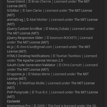
hoverIntent
| © Brian Cherne | Licensed under
The MIT
License (MIT)
SCEditor
| © Sam Clarke | Licensed under
The MIT License
(MIT)
animaDrag
| © Abel Mohler | Licensed under
The MIT License
(MIT)
jQuery Custom Scrollbar
| © Maciej Zubala | Licensed under
The MIT License (MIT)
jQuery Responsive Slider
| © booncon ROCKETS | Licensed
under
The MIT License (MIT)
At.js
| © chord.luo@gmail.com | Licensed under
The MIT
License (MIT)
HTML5 Desktop Notifications
| © Tsvetan Tsvetkov | Licensed
under
The Apache License Version 2.0
GAuth Code Generator/Validator
| © Chris Cornutt | Licensed
under
The MIT License (MIT)
Dropzone.js
| © Matias Meno | Licensed under
The MIT
License (MIT)
Minify
| © Matthias Mullie | Licensed under
The MIT License
(MIT)
PHP-Punycode
| © True B.V. | Licensed under
The MIT License
(MIT)
Czcionki
Anonymous Pro
| © 2009 | This font is licensed under the SIL