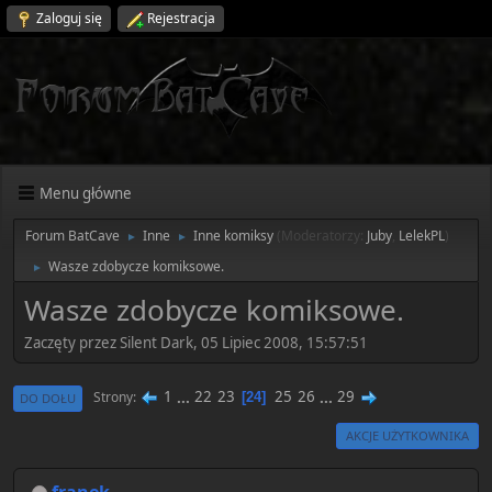
Zaloguj się
Rejestracja
Menu główne
Forum BatCave
Inne
Inne komiksy
(Moderatorzy:
Juby
,
LelekPL
)
►
►
Wasze zdobycze komiksowe.
►
Wasze zdobycze komiksowe.
Zaczęty przez Silent Dark, 05 Lipiec 2008, 15:57:51
1
...
22
23
25
26
...
29
Strony
24
DO DOŁU
AKCJE UŻYTKOWNIKA
franek