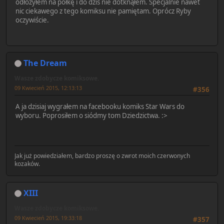
odłożyłem na półkę i do dziś nie dotknąłem. Specjalnie nawet
nic ciekawego z tego komiksu nie pamiętam. Oprócz Ryby
oczywiście.
The Dream
Wasze zdobycze komiksowe.
09 Kwiecień 2015, 12:13:13
#356
A ja dzisiaj wygrałem na facebooku komiks Star Wars do
wyboru. Poprosiłem o siódmy tom Dziedzictwa. :>
Jak już powiedziałem, bardzo proszę o zwrot moich czerwonych
kozaków.
XIII
Wasze zdobycze komiksowe.
09 Kwiecień 2015, 19:33:18
#357