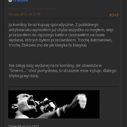
Wasze zdobycze komiksowe.
15 Luty 2015, 14:17:39
#345
Ja komiksy teraz kupuję sporadycznie. Z pobliskiego
antykwariatu wyniosłem już chyba wszystko co mogłem, więc
przeszedłem do cięższego kalibru i postawiłem na nowe
wydania, których byłem przeciwnikiem. Trochę Batmanowo,
trochę Żbikowo (no ale jak klasyka to klasyka)
Nie żałuję kasy wydanej na te komiksy, ale obwoluta w
"Śmierci..." choć pomysłowa, to strasznie mnie irytuje, dlatego
chyba ją wyrzucę.
Show Must Go On!!!