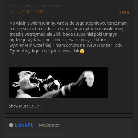
Wasze zdobycze komiksowe.
15 Luty 2015, 19:03:52
#350
No właśnie wiem Johnny, wrócę do tego stopniowo, teraz mam
trochę ścisku bo na dniach kupuję nową gitarę i musiałem się
troszkę wstrzymać, ale Żbiki będę uzupełniał póki Ongrys
będzie je wydawał, no i dolecą jeszcze pozycje które
wymieniłem wcześniej + mam ochotę na "New Frontier" gdy
Egmont wyda je u nas jak zapowiadali
Show Must Go On!!!
LelekPL
Moderator
Wasze zdobycze komiksowe.