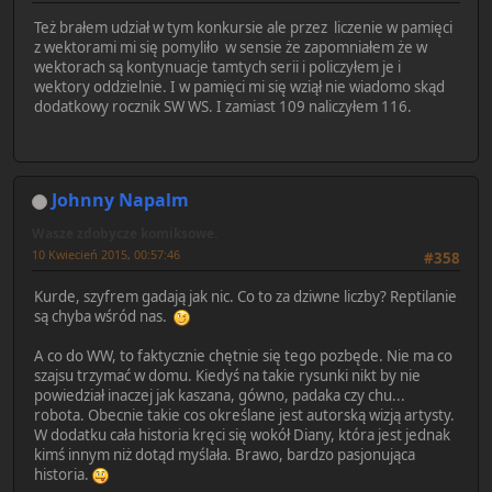
Też brałem udział w tym konkursie ale przez liczenie w pamięci
z wektorami mi się pomyliło w sensie że zapomniałem że w
wektorach są kontynuacje tamtych serii i policzyłem je i
wektory oddzielnie. I w pamięci mi się wziął nie wiadomo skąd
dodatkowy rocznik SW WS. I zamiast 109 naliczyłem 116.
Johnny Napalm
Wasze zdobycze komiksowe.
10 Kwiecień 2015, 00:57:46
#358
Kurde, szyfrem gadają jak nic. Co to za dziwne liczby? Reptilanie
są chyba wśród nas.
A co do WW, to faktycznie chętnie się tego pozbęde. Nie ma co
szajsu trzymać w domu. Kiedyś na takie rysunki nikt by nie
powiedział inaczej jak kaszana, gówno, padaka czy chu...
robota. Obecnie takie cos określane jest autorską wizją artysty.
W dodatku cała historia kręci się wokół Diany, która jest jednak
kimś innym niż dotąd myślała. Brawo, bardzo pasjonująca
historia.