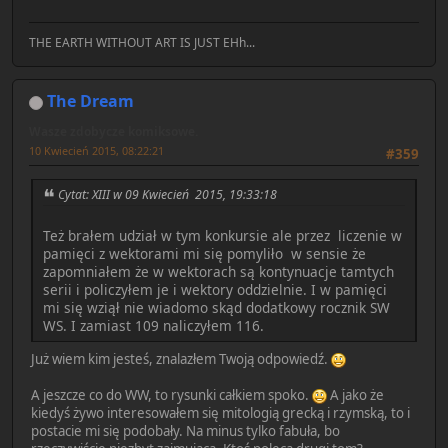
THE EARTH WITHOUT ART IS JUST EHh...
The Dream
Wasze zdobycze komiksowe.
10 Kwiecień 2015, 08:22:21
#359
Cytat: XIII w 09 Kwiecień 2015, 19:33:18
Też brałem udział w tym konkursie ale przez liczenie w
pamięci z wektorami mi się pomyliło w sensie że
zapomniałem że w wektorach są kontynuacje tamtych
serii i policzyłem je i wektory oddzielnie. I w pamięci
mi się wziął nie wiadomo skąd dodatkowy rocznik SW
WS. I zamiast 109 naliczyłem 116.
Już wiem kim jesteś, znalazłem Twoją odpowiedź.
A jeszcze co do WW, to rysunki całkiem spoko.
A jako że
kiedyś żywo interesowałem się mitologią grecką i rzymską, to i
postacie mi się podobały. Na minus tylko fabuła, bo