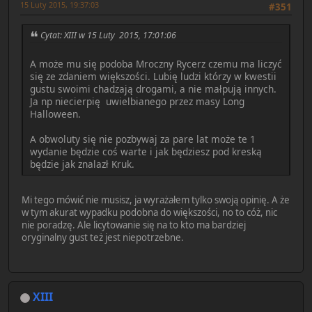
15 Luty 2015, 19:37:03
#351
Cytat: XIII w 15 Luty 2015, 17:01:06
A może mu się podoba Mroczny Rycerz czemu ma liczyć
się ze zdaniem większości. Lubię ludzi którzy w kwestii
gustu swoimi chadzają drogami, a nie małpują innych.
Ja np niecierpię uwielbianego przez masy Long
Halloween.
A obwoluty się nie pozbywaj za pare lat może te 1
wydanie będzie coś warte i jak będziesz pod kreską
będzie jak znalazł Kruk.
Mi tego mówić nie musisz, ja wyrażałem tylko swoją opinię. A że
w tym akurat wypadku podobna do większości, no to cóż, nic
nie poradzę. Ale licytowanie się na to kto ma bardziej
oryginalny gust też jest niepotrzebne.
XIII