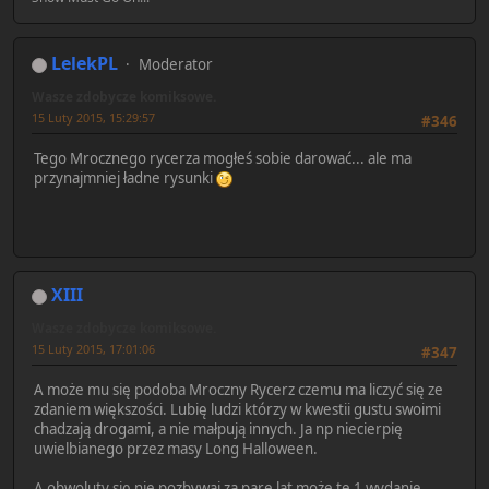
LelekPL
Moderator
Wasze zdobycze komiksowe.
15 Luty 2015, 15:29:57
#346
Tego Mrocznego rycerza mogłeś sobie darować... ale ma
przynajmniej ładne rysunki
XIII
Wasze zdobycze komiksowe.
15 Luty 2015, 17:01:06
#347
A może mu się podoba Mroczny Rycerz czemu ma liczyć się ze
zdaniem większości. Lubię ludzi którzy w kwestii gustu swoimi
chadzają drogami, a nie małpują innych. Ja np niecierpię
uwielbianego przez masy Long Halloween.
A obwoluty się nie pozbywaj za pare lat może te 1 wydanie