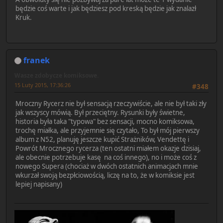
będzie coś warte i jak będziesz pod kreską będzie jak znalazł
Kruk.
franek
Wasze zdobycze komiksowe.
15 Luty 2015, 17:36:26
#348
Mroczny Rycerz nie był sensacją rzeczywiście, ale nie był taki zły
jak wszyscy mówią. Był przeciętny. Rysunki były świetne,
historia była taka "typowa" bez sensacji, mocno komiksowa,
trochę miałka, ale przyjemnie się czytało, To był mój pierwszy
album z N52, planuję jeszcze kupić Strażników, Vendettę i
Powrót Mrocznego rycerza (ten ostatni miałem okazje dzisiaj,
ale obecnie potrzebuje kasę na coś innego), no i może coś z
nowego Supera (chociaż w dwóch ostatnich animacjach mnie
wkurzał swoją bezpłciowością, liczę na to, że w komiksie jest
lepiej napisany)