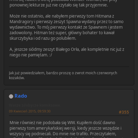
ponownej lekturze już nie czytało się tak przyjemnie.
Może nie ostatnio, ale nabyłem pierwszy tom Hitmana z
Mandragory i pierwszy zeszyt Spawna wydany przez to samo
wydawnictwo. To mój pierwszy kontakt ze Spawnem i jestem
zadowolony. Hitman też super, główny bohater to kawał
skurczybyka i od razu go polubiłem.
A, jeszcze siódmy zeszyt Białego Orła, ale kompletnie nic już z
niego nie pamiętam. :/
Jak już powiedziałem, bardzo proszę o zwrot moich czerwonych
kozaków.
Rado
Wasze zdobycze komiksowe.
09 Kwiecień 2015, 09:59:30
#355
Mnie również nie podobała się WW. Kupiłem dość dawno
pierwszy tom amerykańskiej wersji, kiedy jeszcze wszędzie i
wszyscy się podniecali. Do mnie nie trafiło. Przeczytałem,