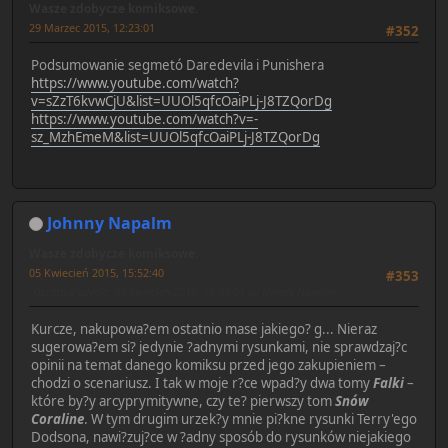
Wasze zdobycze komiksowe.
29 Marzec 2015, 12:23:01
#352
Podsumowanie segmetó Daredevila i Punishera
https://www.youtube.com/watch?
v=sZzT6kvwCjU&list=UUOl5qfcOaiPLj-J8TZQorDg
https://www.youtube.com/watch?v=-
sz_MzhEmeM&list=UUOl5qfcOaiPLj-J8TZQorDg
Johnny Napalm
Wasze zdobycze komiksowe.
05 Kwiecień 2015, 15:52:40
#353
Ostatnia edycja
: 05 Kwiecień 2015, 16:08:01 by Johnny Napalm
Kurcze, nakupowa?em ostatnio mase jakiego? g... Nieraz
sugerowa?em si? jedynie ?adnymi rysunkami, nie sprawdzaj?c
opinii na temat danego komiksu przed jego zakupieniem –
chodzi o scenariusz. I tak w moje r?ce wpad?y dwa tomy
Falki
–
które by?y arcyprymitywne, czy te? pierwszy tom
Snów
Coraline
. W tym drugim urzek?y mnie pi?kne rysunki Terry'ego
Dodsona, nawi?zuj?ce w ?adny sposób do rysunków niejakiego