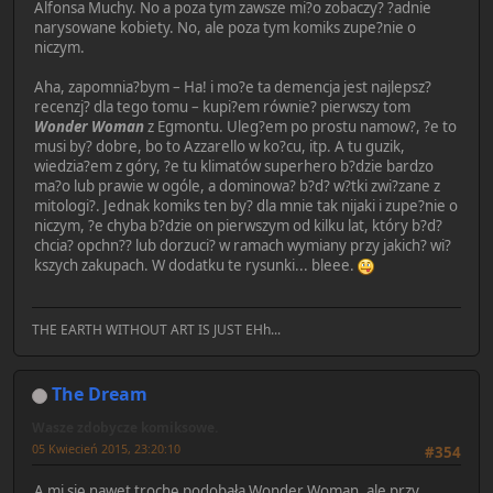
Alfonsa Muchy. No a poza tym zawsze mi?o zobaczy? ?adnie
narysowane kobiety. No, ale poza tym komiks zupe?nie o
niczym.
Aha, zapomnia?bym – Ha! i mo?e ta demencja jest najlepsz?
recenzj? dla tego tomu – kupi?em równie? pierwszy tom
Wonder Woman
z Egmontu. Uleg?em po prostu namow?, ?e to
musi by? dobre, bo to Azzarello w ko?cu, itp. A tu guzik,
wiedzia?em z góry, ?e tu klimatów superhero b?dzie bardzo
ma?o lub prawie w ogóle, a dominowa? b?d? w?tki zwi?zane z
mitologi?. Jednak komiks ten by? dla mnie tak nijaki i zupe?nie o
niczym, ?e chyba b?dzie on pierwszym od kilku lat, który b?d?
chcia? opchn?? lub dorzuci? w ramach wymiany przy jakich? wi?
kszych zakupach. W dodatku te rysunki... bleee.
THE EARTH WITHOUT ART IS JUST EHh...
The Dream
Wasze zdobycze komiksowe.
05 Kwiecień 2015, 23:20:10
#354
A mi się nawet trochę podobała Wonder Woman, ale przy