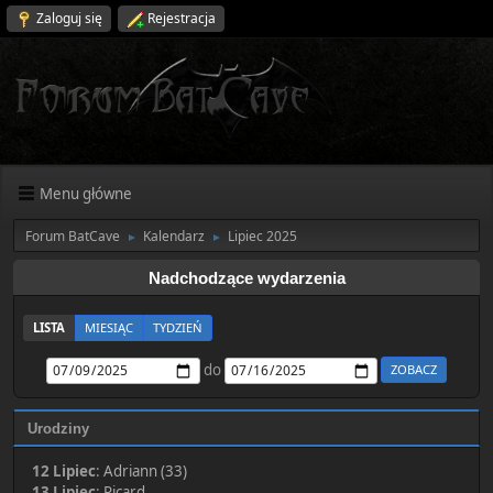
Zaloguj się
Rejestracja
Menu główne
Forum BatCave
Kalendarz
Lipiec 2025
►
►
Nadchodzące wydarzenia
LISTA
MIESIĄC
TYDZIEŃ
do
Urodziny
12 Lipiec
:
Adriann (33)
13 Lipiec
:
Picard