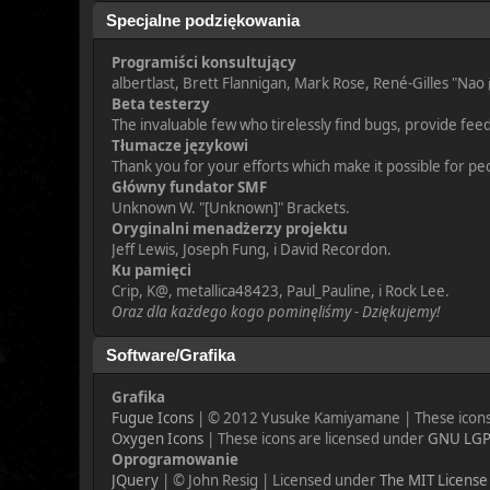
Specjalne podziękowania
Programiści konsultujący
albertlast, Brett Flannigan, Mark Rose, René-Gilles "Nao
Beta testerzy
The invaluable few who tirelessly find bugs, provide fee
Tłumacze językowi
Thank you for your efforts which make it possible for pe
Główny fundator SMF
Unknown W. "[Unknown]" Brackets.
Oryginalni menadżerzy projektu
Jeff Lewis, Joseph Fung, i David Recordon.
Ku pamięci
Crip, K@, metallica48423, Paul_Pauline, i Rock Lee.
Oraz dla każdego kogo pominęliśmy - Dziękujemy!
Software/Grafika
Grafika
Fugue Icons
| © 2012 Yusuke Kamiyamane | These icons 
Oxygen Icons
| These icons are licensed under
GNU LGP
Oprogramowanie
JQuery
| © John Resig | Licensed under
The MIT License