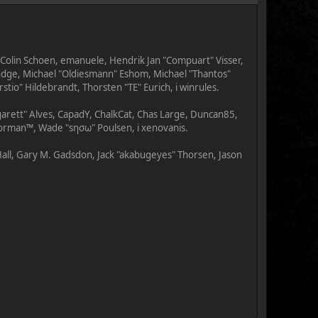
, Colin Schoen, emanuele, Hendrik Jan "Compuart" Visser,
udge, Michael "Oldiesmann" Eshom, Michael "Thantos"
tio" Hildebrandt, Thorsten "TE" Eurich, i winrules.
rgarett" Alves, CapadY, ChalkCat, Chas Large, Duncan85,
Storman™, Wade "sησω" Poulsen, i xenovanis.
all, Gary M. Gadsdon, Jack "akabugeyes" Thorsen, Jason