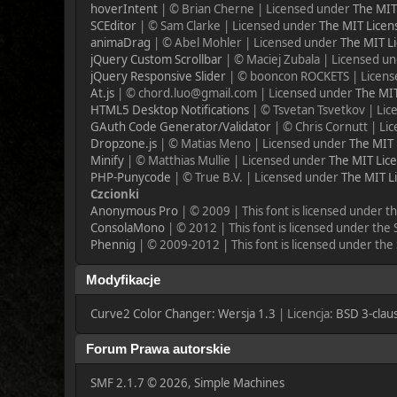
hoverIntent
| © Brian Cherne | Licensed under
The MIT
SCEditor
| © Sam Clarke | Licensed under
The MIT Licen
animaDrag
| © Abel Mohler | Licensed under
The MIT Li
jQuery Custom Scrollbar
| © Maciej Zubala | Licensed u
jQuery Responsive Slider
| © booncon ROCKETS | Licen
At.js
| © chord.luo@gmail.com | Licensed under
The MIT
HTML5 Desktop Notifications
| © Tsvetan Tsvetkov | Li
GAuth Code Generator/Validator
| © Chris Cornutt | L
Dropzone.js
| © Matias Meno | Licensed under
The MIT 
Minify
| © Matthias Mullie | Licensed under
The MIT Lice
PHP-Punycode
| © True B.V. | Licensed under
The MIT L
Czcionki
Anonymous Pro
| © 2009 | This font is licensed under t
ConsolaMono
| © 2012 | This font is licensed under the
Phennig
| © 2009-2012 | This font is licensed under the
Modyfikacje
Curve2 Color Changer: Wersja 1.3
| Licencja:
BSD 3-claus
Forum Prawa autorskie
SMF 2.1.7 © 2026
,
Simple Machines