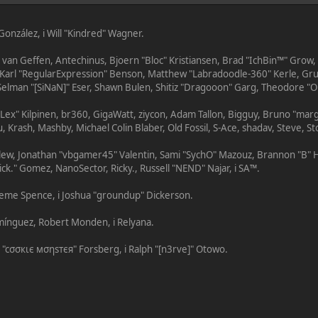
" González, i Will "Kindred" Wagner.
on van Geffen, Antechinus, Bjoern "Bloc" Kristiansen, Brad "IchBin™" Grow
, Karl "RegularExpression" Benson, Matthew "Labradoodle-360" Kerle, Gr
 Selman "[SiNaN]" Eser, Shawn Bulen, Shitiz "Dragooon" Garg, Theodore "Ors
 "Lex" Kilpinen, br360, GigaWatt, ziycon, Adam Tallon, Bigguy, Bruno "ma
, Krash, Mashby, Michael Colin Blaber, Old Fossil, S-Ace, shadav, Steve, 
lew, Jonathan "vbgamer45" Valentin, Sami "SychO" Mazouz, Brannon "B" H
ick." Gomez, NanoSector, Ricky., Russell "NEND" Najar, i SA™.
Graeme Spence, i Joshua "groundup" Dickerson.
mínguez, Robert Monden, i Relyana.
s "cσσкιє мσηѕтєя" Forsberg, i Ralph "[n3rve]" Otowo.