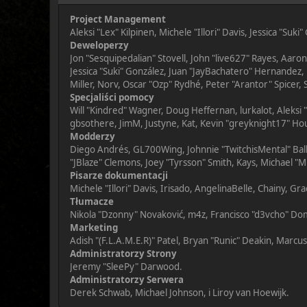
Project Management
Aleksi "Lex" Kilpinen, Michele "Illori" Davis, Jessica "Suki
Deweloperzy
Jon "Sesquipedalian" Stovell, John "live627" Rayes, Aar
Jessica "Suki" González, Juan "JayBachatero" Hernandez
Miller, Norv, Oscar "Ozp" Rydhé, Peter "Arantor" Spicer,
Specjaliści pomocy
Will "Kindred" Wagner, Doug Heffernan, lurkalot, Aleksi
gbsothere, JimM, Justyne, Kat, Kevin "greyknight17" Hou
Modderzy
Diego Andrés, GL700Wing, Johnnie "TwitchisMental" Bal
"JBlaze" Clemons, Joey "Tyrsson" Smith, Kays, Michael "M
Pisarze dokumentacji
Michele "Illori" Davis, Irisado, AngelinaBelle, Chainy, 
Tłumacze
Nikola "Dzonny" Novaković, m4z, Francisco "d3vcho" Do
Marketing
Adish "(F.L.A.M.E.R)" Patel, Bryan "Runic" Deakin, Marcu
Administratorzy Strony
Jeremy "SleePy" Darwood.
Administratorzy Serwera
Derek Schwab, Michael Johnson, i Liroy van Hoewijk.