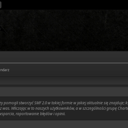
endarz
pomogli stworzyć SMF 2.0 w takiej formie w jakiej aktualnie się znajduje; 
z was. Wliczając w to naszych użytkowników, a w szczególności grupę Char
arcia, raportowanie błędów i opinii.