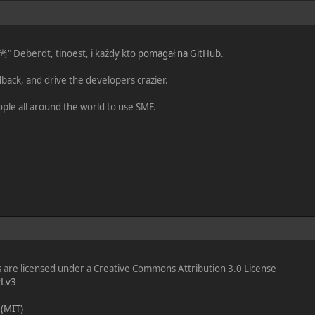
 尚" Deberdt, tinoest, i każdy kto
pomagał na GitHub
.
dback, and drive the developers crazier.
ople all around the world to use SMF.
are licensed under a Creative Commons Attribution 3.0 License
Lv3
 (MIT)