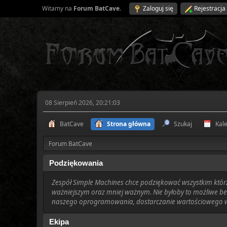
Witamy na
Forum BatCave
.
Zaloguj się
Rejestracja
08 Sierpień 2026, 20:21:03
BatCave
Strona główna
Szukaj
Kal
Forum BatCave
Podziękowania
Zespół Simple Machines chce podziękować wszystkim którzy 
ważniejszym oraz mniej ważnym. Nie byłoby to możliwe be
naszego oprogramowania, dostarczanie wartościowego wsp
Ekipa